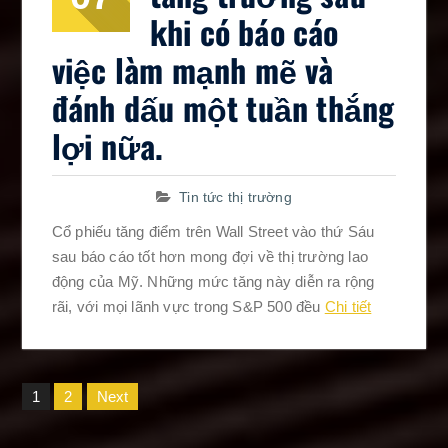
khi có báo cáo
việc làm mạnh mẽ và
đánh dấu một tuần thắng
lợi nữa.
Tin tức thị trường
Cổ phiếu tăng điểm trên Wall Street vào thứ Sáu
sau báo cáo tốt hơn mong đợi về thị trường lao
động của Mỹ. Những mức tăng này diễn ra rộng
rãi, với mọi lãnh vực trong S&P 500 đều
Chi tiết
Posts
1
2
Next
pagination