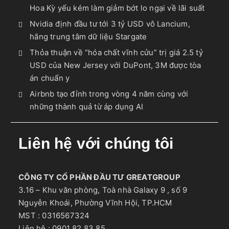
Hoa Kỳ yếu kém làm giảm bớt lo ngại về lãi suất
Nvidia định đầu tư tới 3 tỷ USD vô Lancium,
hãng trung tâm dữ liệu Stargate
Thỏa thuận về “hóa chất vĩnh cửu” trị giá 2.5 tỷ
USD của New Jersey với DuPont, 3M được tòa
án chuẩn y
Airbnb tạo đỉnh trong vòng 4 năm cùng với
những thành quả từ áp dụng AI
Liên hệ với chúng tôi
CÔNG TY CỔ PHẦN ĐẦU TƯ GREATGROUP
3.16 – Khu văn phòng, Toà nhà Galaxy 9 , số 9
Nguyễn Khoái, Phường Vĩnh Hội, TP.HCM
MST : 0316567324
Liên hệ : 0901 82 83 85