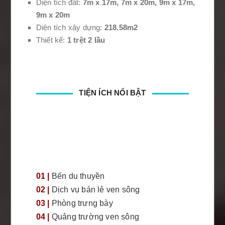
Diện tích đất:
7m x 17m, 7m x 20m, 9m x 17m,
9m x 20m
Diện tích xây dựng:
218.58m2
Thiết kế:
1 trệt 2 lầu
TIỆN ÍCH NỔI BẬT
01 |
Bến du thuyền
02 |
Dịch vụ bán lẻ ven sông
03 |
Phòng trưng bày
04 |
Quảng trường ven sông