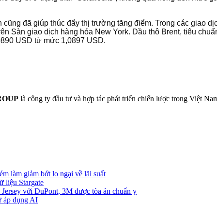
ũng đã giúp thúc đẩy thị trường tăng điểm. Trong các giao dị
rên Sàn giao dịch hàng hóa New York. Dầu thô Brent, tiêu chuẩ
1,0890 USD từ mức 1,0897 USD.
ROUP
là công ty đầu tư và hợp tác phát triển chiến lược trong Việt Na
m làm giảm bớt lo ngại về lãi suất
 liệu Stargate
w Jersey với DuPont, 3M được tòa án chuẩn y
ừ áp dụng AI