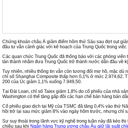
Chứng khoán châu Á giảm điểm hôm thứ Sáu sau đợt sụt giảm
đầu tư vẫn cảnh giác với kế hoạch của Trung Quốc trong việc 
Các quan chức Trung Quốc đã thông báo với các phóng viên 
tán thành nhằm đưa Trung Quốc trở thành nước dẫn đầu về kỹ
Tuy nhiên, nhiều thông tin vẫn còn tương đối mơ hồ, mặc dù 
chỉ số Shanghai Composite thấp hơn 0,1% ở mức 2.974,62. Tạ
200 của Úc giảm 1,1% xuống 7.949,50.
Tại Đài Loan, chỉ số Taiex giảm 1,8% do cổ phiếu của nhà sả
Washington có thể tăng gấp đôi các hạn chế bán hàng bán dẫn
Cổ phiếu giao dịch tại Mỹ của TSMC đã tăng 0,4% vào thứ Năm
hồi trở lại sau mức giảm 8% vào ngày hôm trước, nhưng chỉ sa
Sự suy thoái trong lãnh vực kỹ nghệ trong tuần này đã kéo t
chiều sau khi
Ngân hàng Trung ương châu Âu giữ lãi suất chí