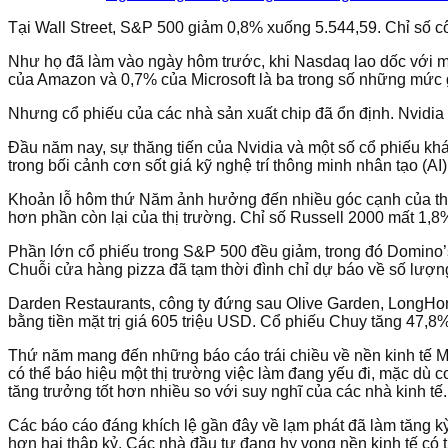
Tại Wall Street, S&P 500 giảm 0,8% xuống 5.544,59. Chỉ số
Như họ đã làm vào ngày hôm trước, khi Nasdaq lao dốc với mứ
của Amazon và 0,7% của Microsoft là ba trong số những mức 
Nhưng cổ phiếu của các nhà sản xuất chip đã ổn định. Nvidia
Đầu năm nay, sự thăng tiến của Nvidia và một số cổ phiếu khác
trong bối cảnh cơn sốt giá kỹ nghệ trí thông minh nhân tạo (AI
Khoản lỗ hôm thứ Năm ảnh hưởng đến nhiều góc cạnh của thị t
hơn phần còn lại của thị trường. Chỉ số Russell 2000 mất 1,8
Phần lớn cổ phiếu trong S&P 500 đều giảm, trong đó Domino’
Chuỗi cửa hàng pizza đã tạm thời đình chỉ dự báo về số lượng
Darden Restaurants, công ty đứng sau Olive Garden, LongHor
bằng tiền mặt trị giá 605 triệu USD. Cổ phiếu Chuy tăng 47,8
Thứ năm mang đến những báo cáo trái chiều về nền kinh tế M
có thể báo hiệu một thị trường việc làm đang yếu đi, mặc dù 
tăng trưởng tốt hơn nhiều so với suy nghĩ của các nhà kinh tế.
Các báo cáo đáng khích lệ gần đây về lạm phát đã làm tăng kỳ
hơn hai thập kỷ. Các nhà đầu tư đang hy vọng nền kinh tế có 