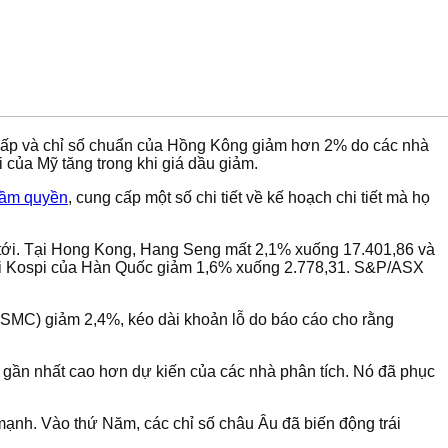
thấp và chỉ số chuẩn của Hồng Kông giảm hơn 2% do các nhà
 của Mỹ tăng trong khi giá dầu giảm.
cầm quyền
, cung cấp một số chi tiết về kế hoạch chi tiết mà họ
n tới. Tại Hong Kong, Hang Seng mất 2,1% xuống 17.401,86 và
khi Kospi của Hàn Quốc giảm 1,6% xuống 2.778,31. S&P/ASX
TSMC) giảm 2,4%, kéo dài khoản lỗ do báo cáo cho rằng
gần nhất cao hơn dự kiến ​​của các nhà phân tích. Nó đã phục
mạnh. Vào thứ Năm, các chỉ số châu Âu đã biến động trái