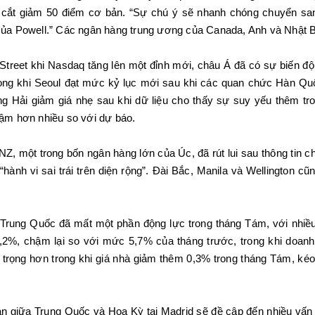
 cắt giảm 50 điểm cơ bản. “Sự chú ý sẽ nhanh chóng chuyển san
của Powell.” Các ngân hàng trung ương của Canada, Anh và Nhật Bả
treet khi Nasdaq tăng lên một đỉnh mới, châu Á đã có sự biến đ
, trong khi Seoul đạt mức kỷ lục mới sau khi các quan chức Hàn Q
 Hải giảm giá nhẹ sau khi dữ liệu cho thấy sự suy yếu thêm tr
hậm hơn nhiều so với dự báo.
Z, một trong bốn ngân hàng lớn của Úc, đã rút lui sau thông tin ch
 “hành vi sai trái trên diện rộng”. Đài Bắc, Manila và Wellington c
ế Trung Quốc đã mất một phần động lực trong tháng Tám, với nhiề
,2%, chậm lại so với mức 5,7% của tháng trước, trong khi doanh
 trọng hơn trong khi giá nhà giảm thêm 0,3% trong tháng Tám, kéo
n giữa Trung Quốc và Hoa Kỳ tại Madrid sẽ đề cập đến nhiều vấn