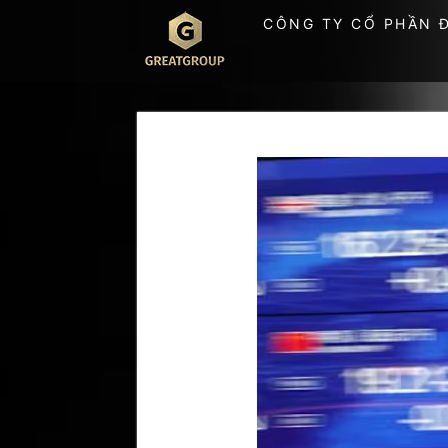
Skip
CÔNG TY CỔ PHẦN 
to
content