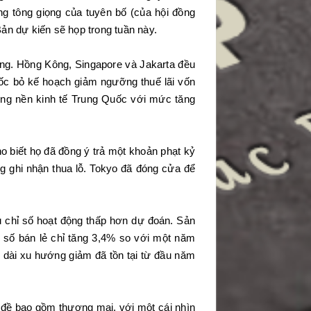
g tông giọng của tuyên bố (của hội đồng
n dự kiến sẽ họp trong tuần này.
ộng. Hồng Kông, Singapore và Jakarta đều
uốc bỏ kế hoạch giảm ngưỡng thuế lãi vốn
ong nền kinh tế Trung Quốc với mức tăng
o biết họ đã đồng ý trả một khoản phạt kỷ
ũng ghi nhận thua lỗ. Tokyo đã đóng cửa để
u chỉ số hoạt động thấp hơn dự đoán. Sản
 số bán lẻ chỉ tăng 3,4% so với một năm
 dài xu hướng giảm đã tồn tại từ đầu năm
 đề bao gồm thương mại, với một cái nhìn