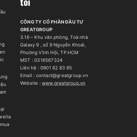
tôi
dầu
CÔNG TY CỔ PHẦN ĐẦU TƯ
GREATGROUP
3.16 – Khu văn phòng, Toà nhà
ọng
Galaxy 9 , số 9 Nguyễn Khoái,
Yen
Phường Vĩnh Hội, TP.HCM
ộc
MST : 0316567324
Liên hệ : 0901 82 83 85
Email : contact@greatgroup.vn
rung
Website :
www.greatgroup.vn
iệu
Nam
ại
rella
 mua