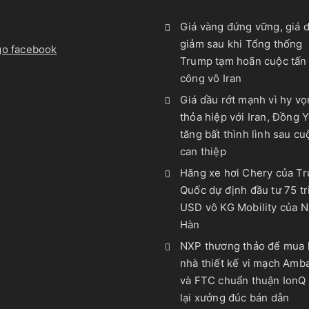
Giá vàng đứng vững, giá 
giảm sau khi Tổng thống
Trump tạm hoãn cuộc tấn
công vô Iran
Giá dầu rớt mạnh vì hy v
thỏa hiệp với Iran, Đồng 
tăng bất thình lình sau cu
can thiệp
Hãng xe hơi Chery của T
Quốc dự định đầu tư 75 tr
USD vô KG Mobility của 
Hàn
NXP thương thảo để mua l
nhà thiết kế vi mạch Amba
và FTC chuẩn thuận IonQ
lại xưởng đúc bán dẫn