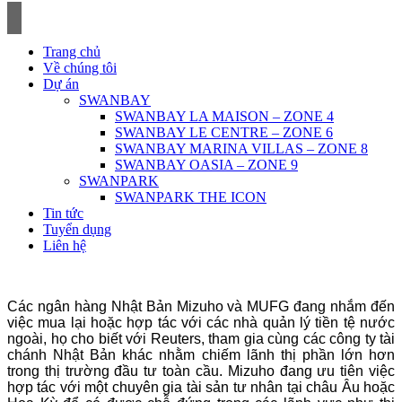
Skip
to
content
Trang chủ
Về chúng tôi
Dự án
SWANBAY
SWANBAY LA MAISON – ZONE 4
SWANBAY LE CENTRE – ZONE 6
SWANBAY MARINA VILLAS – ZONE 8
SWANBAY OASIA – ZONE 9
SWANPARK
SWANPARK THE ICON
Tin tức
Tuyển dụng
Liên hệ
Các ngân hàng Nhật Bản Mizuho và MUFG đang nhắm đến
việc mua lại hoặc hợp tác với các nhà quản lý tiền tệ nước
ngoài, họ cho biết với Reuters, tham gia cùng các công ty tài
chánh Nhật Bản khác nhằm chiếm lãnh thị phần lớn hơn
trong thị trường đầu tư toàn cầu. Mizuho đang ưu tiên việc
hợp tác với một chuyên gia tài sản tư nhân tại châu Âu hoặc