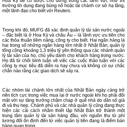
Hoa Kỳ để có được chỗ đứng trong các lãnh vực như thị
trường tín dụng đang bùng nổ hoặc tài chánh cơ sở hạ tầng,
một lãnh đạo cho biết với Reuters.
Trong khi đó, MUFG đã xác định quản lý tài sản nước ngoài
– đặc biệt là ở Hoa Kỳ và châu Âu – là lãnh vực ưu tiên cho
các thỏa thuận tiềm năng, công ty cho biết. Hai ngân hàng là
hai trong số những ngân hàng lớn nhất ở Nhật Bản, quản lý
tổng cộng khoảng 1,3 triệu tỷ yên thông qua các nhánh quản
lý tài sản của họ, chủ yếu dành cho khách hàng trong nước.
Họ đã từ chối bình luận về việc các cuộc thảo luận với các
công ty mục tiêu đã diễn ra hay chưa và không có sự chắc
chắn nào rằng các giao dịch sẽ xảy ra.
Các nhóm tài chánh lớn nhất của Nhật Bản ngày càng trở
nên tích cực trong việc mua lại ở nước ngoài khi họ phải đối
mặt với sự tăng trưởng chậm chạp ở quê nhà do dân số già
đi và thu hẹp. Chánh phủ và các nhà quản lý cũng đang thực
hiện các cải cách nhằm thiết lập Nhật Bản trở thành một
trung tâm quản lý tài sản hàng đầu, với nguồn thu từ phí
tương đối ổn định đến từ việc quản lý tiền đang là điểm bán
hàng quan trọng.