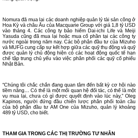
Nomura đã mua lại các doanh nghiệp quản lý tài sản công ở
Hoa Kỳ và châu Âu của Macquarie Group với giá 1,8 tỷ USD
vào tháng 4. Các công ty bảo hiểm Dai-ichi Life và Meiji
Yasuda cũng đã mua lại hoặc mua cổ phần tại các công ty
nước ngoài trong năm nay. Các bộ phận đầu tư của Mizuho
và MUFG cung cấp sự kết hợp giữa các quỹ thụ động và quỹ
được quản lý chủ động hiện có các hoạt động quốc tế hạn
chế tập trung chủ yếu vào việc phân phối các quỹ cổ phiếu
Nhật Bản.
“Chúng tôi chắc chắn đang quan tâm đến bất kỳ cơ hội nào
tiềm năng… Có thể là một mối quan hệ đối tác, có thể là một
vụ mua lại, chưa có gì được quyết định vào lúc này,” Oleg
Kapinos, người đứng đầu chiến lược phân phối toàn cầu
của bộ phận đầu tư AM One của Mizuho, quản lý khoảng
489 tỷ USD, cho biết.
THAM GIA TRONG CÁC THỊ TRƯỜNG TƯ NHÂN