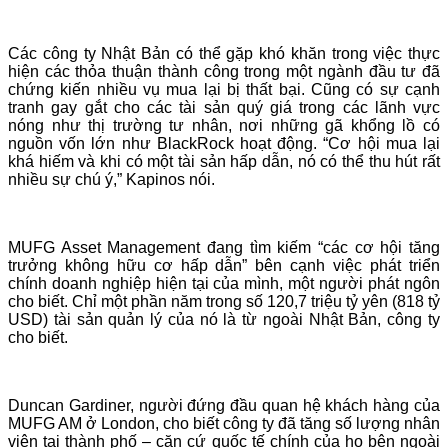
Các công ty Nhật Bản có thể gặp khó khăn trong việc thực
hiện các thỏa thuận thành công trong một ngành đầu tư đã
chứng kiến nhiều vụ mua lại bị thất bại. Cũng có sự cạnh
tranh gay gắt cho các tài sản quý giá trong các lãnh vực
nóng như thị trường tư nhân, nơi những gã khổng lồ có
nguồn vốn lớn như BlackRock hoạt động. “Cơ hội mua lại
khá hiếm và khi có một tài sản hấp dẫn, nó có thể thu hút rất
nhiều sự chú ý,” Kapinos nói.
MUFG Asset Management đang tìm kiếm “các cơ hội tăng
trưởng không hữu cơ hấp dẫn” bên cạnh việc phát triển
chính doanh nghiệp hiện tại của mình, một người phát ngôn
cho biết. Chỉ một phần năm trong số 120,7 triệu tỷ yên (818 tỷ
USD) tài sản quản lý của nó là từ ngoài Nhật Bản, công ty
cho biết.
Duncan Gardiner, người đứng đầu quan hệ khách hàng của
MUFG AM ở London, cho biết công ty đã tăng số lượng nhân
viên tại thành phố – căn cứ quốc tế chính của họ bên ngoài