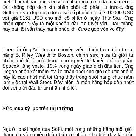
biết: “Tôi rất hài lòng với số cổ phần mà mình đã mua được”.
Dù không nộp đơn xin phân phối cổ phần từ trước, ông
Gutheinz vẫn kịp mua được số cổ phiếu trị giá $100000 USD
với giá $161 USD cho mỗi cổ phần ở ngày Thứ Sáu. Ông
nhận định: “Đây là một khoản đầu tư tuyệt vời. Dẫu thắng
hay bại, tôi vẫn thấy hạnh phúc khi được góp vốn vô đây”.
Theo lời ông Art Hogan, chuyên viên chiến lược đầu tư tại
hãng B. Riley Wealth ở Boston, chính sức mua từ giới tư
nhân nhỏ lẻ là một trong những yếu tố khiến giá cổ phần
SpaceX tăng vọt tới 19% trong ngày giao dịch đầu tiên. Ông
Hogan nhận xét thêm: “Mức phân phối cho giới đầu tư nhỏ lẻ
này là cao nhứt mà tôi từng thấy trong suốt hàng chục năm
làm việc tại Wall Steet. Đây hiện là món hàng hấp dẫn nhứt
đối với giới đầu tư tư nhân nhỏ lẻ”.
Sức mua kỷ lục trên thị trường
Người phát ngôn của SoFi, một trong những hãng môi giới
tham gia vô nghiệp đoàn bán cổ phần, cho biết đây là cuộc