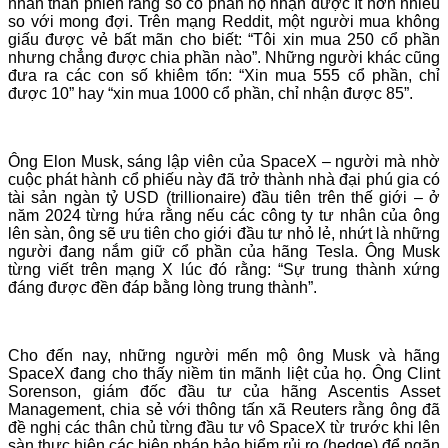
nhân than phiền rằng số cổ phần họ nhận được ít hơn nhiều
so với mong đợi. Trên mạng Reddit, một người mua không
giấu được vẻ bất mãn cho biết: “Tôi xin mua 250 cổ phần
nhưng chẳng được chia phần nào”. Những người khác cũng
đưa ra các con số khiêm tốn: “Xin mua 555 cổ phần, chỉ
được 10” hay “xin mua 1000 cổ phần, chỉ nhận được 85”.
Ông Elon Musk, sáng lập viên của SpaceX – người mà nhờ
cuộc phát hành cổ phiếu này đã trở thành nhà đại phú gia có
tài sản ngàn tỷ USD (trillionaire) đầu tiên trên thế giới – ở
năm 2024 từng hứa rằng nếu các công ty tư nhân của ông
lên sàn, ông sẽ ưu tiên cho giới đầu tư nhỏ lẻ, nhứt là những
người đang nắm giữ cổ phần của hãng Tesla. Ông Musk
từng viết trên mạng X lúc đó rằng: “Sự trung thành xứng
đáng được đền đáp bằng lòng trung thành”.
Cho đến nay, những người mến mộ ông Musk và hãng
SpaceX đang cho thấy niềm tin mãnh liệt của họ. Ông Clint
Sorenson, giám đốc đầu tư của hãng Ascentis Asset
Management, chia sẻ với thông tấn xã Reuters rằng ông đã
đề nghị các thân chủ từng đầu tư vô SpaceX từ trước khi lên
sàn thực hiện các biện pháp bảo hiểm rủi ro (hedge) để ngăn