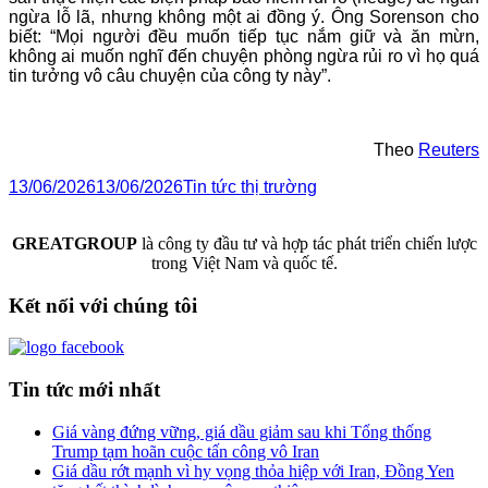
ngừa lỗ lã, nhưng không một ai đồng ý. Ông Sorenson cho
biết: “Mọi người đều muốn tiếp tục nắm giữ và ăn mừn,
không ai muốn nghĩ đến chuyện phòng ngừa rủi ro vì họ quá
tin tưởng vô câu chuyện của công ty này”.
Theo
Reuters
13/06/2026
13/06/2026
Tin tức thị trường
GREATGROUP
là công ty đầu tư và hợp tác phát triển chiến lược
trong Việt Nam và quốc tế.
Kết nối với chúng tôi
Tin tức mới nhất
Giá vàng đứng vững, giá dầu giảm sau khi Tổng thống
Trump tạm hoãn cuộc tấn công vô Iran
Giá dầu rớt mạnh vì hy vọng thỏa hiệp với Iran, Đồng Yen