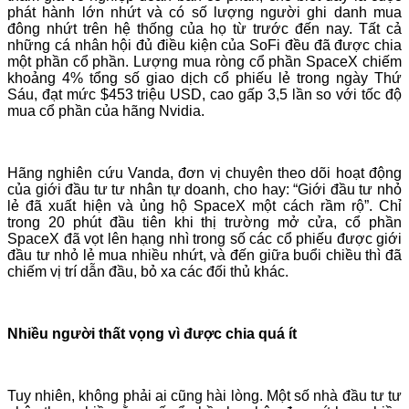
phát hành lớn nhứt và có số lượng người ghi danh mua
đông nhứt trên hệ thống của họ từ trước đến nay. Tất cả
những cá nhân hội đủ điều kiện của SoFi đều đã được chia
một phần cổ phần. Lượng mua ròng cổ phần SpaceX chiếm
khoảng 4% tổng số giao dịch cổ phiếu lẻ trong ngày Thứ
Sáu, đạt mức $453 triệu USD, cao gấp 3,5 lần so với tốc độ
mua cổ phần của hãng Nvidia.
Hãng nghiên cứu Vanda, đơn vị chuyên theo dõi hoạt động
của giới đầu tư tư nhân tự doanh, cho hay: “Giới đầu tư nhỏ
lẻ đã xuất hiện và ủng hộ SpaceX một cách rầm rộ”. Chỉ
trong 20 phút đầu tiên khi thị trường mở cửa, cổ phần
SpaceX đã vọt lên hạng nhì trong số các cổ phiếu được giới
đầu tư nhỏ lẻ mua nhiều nhứt, và đến giữa buổi chiều thì đã
chiếm vị trí dẫn đầu, bỏ xa các đối thủ khác.
Nhiều người thất vọng vì được chia quá ít
Tuy nhiên, không phải ai cũng hài lòng. Một số nhà đầu tư tư