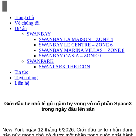
Skip
to
content
Trang chủ
Về chúng tôi
Dự án
SWANBAY
SWANBAY LA MAISON – ZONE 4
SWANBAY LE CENTRE – ZONE 6
SWANBAY MARINA VILLAS – ZONE 8
SWANBAY OASIA – ZONE 9
SWANPARK
SWANPARK THE ICON
Tin tức
Tuyển dụng
Liên hệ
Giới đầu tư nhỏ lẻ gửi gắm hy vọng vô cổ phần SpaceX
trong ngày đầu lên sàn
New York ngày 12 tháng 6/2026. Giới đầu tư tư nhân đang
náo nức mong chờ có được một phần trong cuộc phát hành