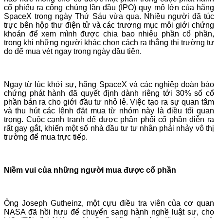
cổ phiếu ra công chúng lần đầu (IPO) quy mô lớn của hãng
SpaceX trong ngày Thứ Sáu vừa qua. Nhiều người đã túc
trực bên hộp thư điện tử và các trương mục môi giới chứng
khoán để xem mình được chia bao nhiêu phần cổ phần,
trong khi những người khác chọn cách ra thẳng thị trường tự
do để mua vét ngay trong ngày đầu tiên.
Ngay từ lúc khởi sự, hãng SpaceX và các nghiệp đoàn bảo
chứng phát hành đã quyết định dành riêng tới 30% số cổ
phần bán ra cho giới đầu tư nhỏ lẻ. Việc tạo ra sự quan tâm
và thu hút các lệnh đặt mua từ nhóm này là điều tối quan
trọng. Cuộc cạnh tranh để được phân phối cổ phần diễn ra
rất gay gắt, khiến một số nhà đầu tư tư nhân phải nhảy vô thị
trường để mua trực tiếp.
Niềm vui của những người mua được cổ phần
Ông Joseph Gutheinz, một cựu điều tra viên của cơ quan
NASA đã hồi hưu để chuyển sang hành nghề luật sư, cho